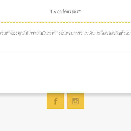
1 x การ์ดอวยพร*
มส่วนตัวของคุณให้เราทราบในระหว่างขั้นตอนการชำระเงิน (กล่องของขวัญทั้งห