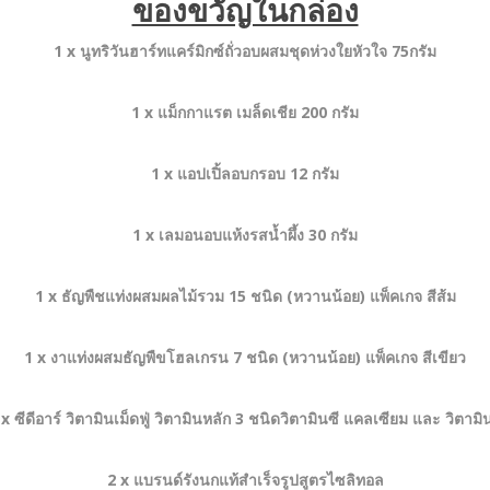
ของขวัญในกล่อง
1 x นูทริวันฮาร์ทแคร์มิกซ์ถั่วอบผสมชุดห่วงใยหัวใจ 75กรัม
1 x แม็กกาแรต เมล็ดเชีย 200 กรัม
1 x แอปเปิ้ลอบกรอบ 12 กรัม
1 x เลมอนอบแห้งรสน้ำผึ้ง 30 กรัม
1 x ธัญพืชแท่งผสมผลไม้รวม 15 ชนิด (หวานน้อย) แพ็คเกจ สีส้ม
1 x งาแท่งผสมธัญพืขโฮลเกรน 7 ชนิด (หวานน้อย) แพ็คเกจ สีเขียว
 x ซีดีอาร์ วิตามินเม็ดฟู่ วิตามินหลัก 3 ชนิดวิตามินซี แคลเซียม และ วิตามิน
2 x แบรนด์รังนกแท้สำเร็จรูปสูตรไซลิทอล