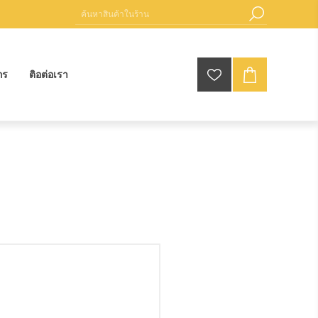
กร
ติอต่อเรา