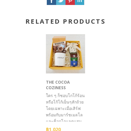
RELATED PRODUCTS
THE COCOA
COZINESS
ใคร ๆ ก็ชอบโกโก้ร้อน
หรือโก้โก้เย็นๆสักถ้วย
โดยเฉพาะเมื่อเสิร์ฟ
พร้อมกับมาร์ชเมลโล
และช็อกโกแลตแสน
อร่อย!
฿1,020