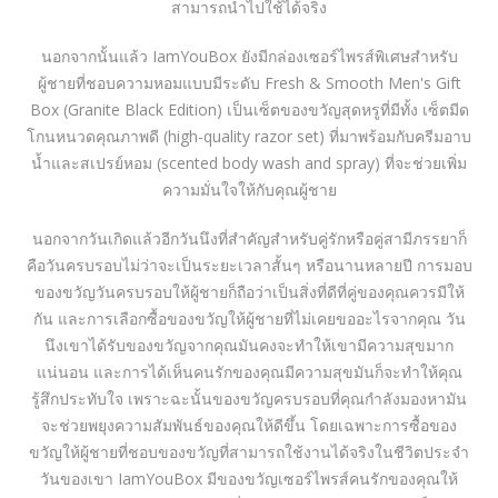
สามารถนำไปใช้ได้จริง
นอกจากนั้นแล้ว IamYouBox ยังมีกล่องเซอร์ไพรส์พิเศษสำหรับ
ผู้ชายที่ชอบความหอมแบบมีระดับ Fresh & Smooth Men's Gift
Box (Granite Black Edition) เป็นเซ็ตของขวัญสุดหรูที่มีทั้ง เซ็ตมีด
โกนหนวดคุณภาพดี (high-quality razor set) ที่มาพร้อมกับครีมอาบ
น้ำและสเปรย์หอม (scented body wash and spray) ที่จะช่วยเพิ่ม
ความมั่นใจให้กับคุณผู้ชาย
นอกจากวันเกิดแล้วอีกวันนึงที่สำคัญสำหรับคู่รักหรือคู่สามีภรรยาก็
คือวันครบรอบไม่ว่าจะเป็นระยะเวลาสั้นๆ หรือนานหลายปี การมอบ
ของขวัญวันครบรอบให้ผู้ชายก็ถือว่าเป็นสิ่งที่ดีที่คู่ของคุณควรมีให้
กัน และการเลือกซื้อของขวัญให้ผู้ชายที่ไม่เคยขออะไรจากคุณ วัน
นึงเขาได้รับของขวัญจากคุณมันคงจะทำให้เขามีความสุขมาก
แน่นอน และการได้เห็นคนรักของคุณมีความสุขมันก็จะทำให้คุณ
รู้สึกประทับใจ เพราะฉะนั้นของขวัญครบรอบที่คุณกำลังมองหามัน
จะช่วยพยุงความสัมพันธ์ของคุณให้ดีขึ้น โดยเฉพาะการซื้อของ
ขวัญให้ผู้ชายที่ชอบของขวัญที่สามารถใช้งานได้จริงในชีวิตประจำ
วันของเขา
IamYouBox
มีของขวัญเซอร์ไพรส์คนรักของคุณให้