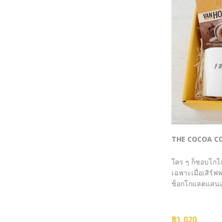
THE COCOA C
ใคร ๆ ก็ชอบโกโก้
เฉพาะเมื่อเสิร์
ช็อกโกแลตแสนอ
฿1,020