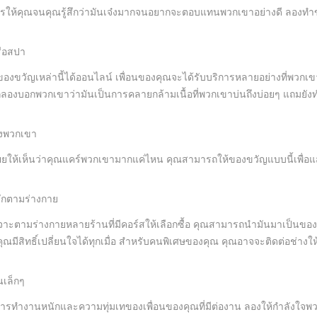
ไรให้คุณจนคุณรู้สึกว่ามันเจ๋งมากจนอยากจะตอบแทนพวกเขาอย่างดี ลองทำข
ือสปา
องขวัญเหล่านี้ได้ออนไลน์ เพื่อนของคุณจะได้รับบริการหลายอย่างที่พวกเข
ก็ลองบอกพวกเขาว่ามันเป็นการคลายกล้ามเนื้อที่พวกเขาบ่นถึงบ่อยๆ แถมยังท
องพวกเขา
่งที่เผยให้เห็นว่าคุณแคร์พวกเขามากแค่ไหน คุณสามารถให้ของขวัญแบบนี้เพื่
ักตามร่างกาย
เจาะตามร่างกายหลายร้านที่มีคอร์สให้เลือกซื้อ คุณสามารถนำมันมาเป็นของ
ุณมีสิทธิ์เปลี่ยนใจได้ทุกเมื่อ สำหรับคนพิเศษของคุณ คุณอาจจะติดต่อช่างให้ก
นเล็กๆ
ารทำงานหนักและความทุ่มเทของเพื่อนของคุณที่มีต่องาน ลองให้กำลังใจพวกเข