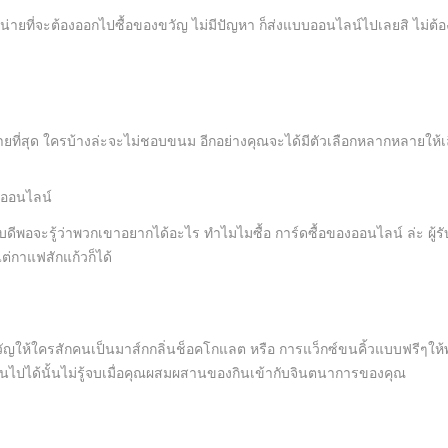
น่ายที่จะต้องออกไปซื้อของขวัญ ไม่มีปัญหา ก็ส่งแบบออนไลน์ไปเลยสิ ไม่ต้
่ายที่สุด ใครบ้างล่ะจะไม่ชอบขนม อีกอย่างคุณจะได้มีตัวเลือกหลากหลายให้เล
งออนไลน์
ผู้รับดีพอจะรู้ว่าพวกเขาอยากได้อะไร ทำไมไมซื้อ การ์ดซื้อของออนไลน์ ล่ะ ผู
ต่กาแฟสักแก้วก็ได้
ัญให้ใครสักคนเป็นมาส์กกลิ่นช็อคโกแลต หรือ การแว็กซ์ขนคิ้วแบบฟรีๆให้พ
็นไปได้นั้นไม่รู้จบเมื่อคุณผสมผสานของกินเข้ากับจินตนาการของคุณ