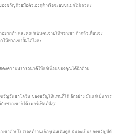
องขวัญด้วยมือตัวเองดูสิ หรือจะอบขนมก็ไม่เลวนะ
าอยากทำ และคุณก็เป็นคนจ่ายให้พวกเขา ถ้ากลัวเพื่อนจะ
ำให้พวกเขายิ้มได้ไงล่ะ
อแสดงความปรารถนาดีให้แก่เพื่อนของคุณได้อีกด้วย
ขวัญวันฮาโลวีน ของขวัญให้แฟนก็ได้ อีกอย่าง มันแค่เป็นการ
ับพวกเขาก็ได้ เพอร์เฟ็คท์ที่สุด
าด้วยโปรเจ็คท์งานเล็กๆเพิ่มเติมดูสิ มันจะเป็นของขวัญที่ดี