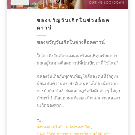
ของขวัญวันเกิดในช่วงล็อค
ดาวน์
ของขวัญวันเกิดในช่วงล็อคดาวน์
ใกล้จะถึงวันเกิดของคุณหรือคนที่คุณรักแต่ว่า
คุณอยู่ในช่วงล็อคดาวน์ที่
เป็นปัญหานี้ใช่ไหม?
ฉลองวันเกิดกับทุกคนที่อยู่
ใกล้และคนที่รักดูเห
มือนเป็
นความทรงจำที่แสนห่างไกล เนื่
องจาก
การกักกัน ข้อจำกัดและกฎข้
อบังคับต่างๆ ได้ถูก
นำมาใช้ เกื
อบทุกคนต้องยกเลิกแผนการฉลองวั
นเกิดของพวก...
Tags:
สั่งของออนไลน์
,
กล่องของขวัญ
,
ของขวัญวันครบรอบ
,
ของขวัญวันเกิดผู้หญิง